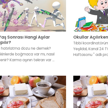
Yaş Sonrası Hangi Aşılar
Okullar Açılırken
pılır?
Tıbbi koordinatörüm
ı hatırlatma dozu ne demek?
Yeşildal, Kanal 24 
işkinlerde boğmaca var mı, nasıl
Haftasonu " adlı pr
enir? Karma aşının tekrarı var ...