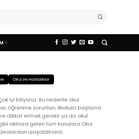
EM
me
Okul ve Hastalıklar
ok iyi biliyoruz. Bu nedenle okul
sı, öğrenme sorunları, ilkokula başlama
ere dikkat etmek gerekir ya da okul
gibi aklınıza gelen tüm konulara Okul
eolardan ulaşabilirsiniz.