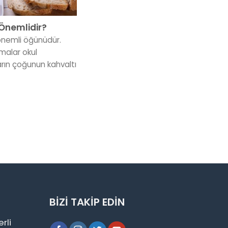
Önemlidir?
önemli öğünüdür.
rmalar okul
ın çoğunun kahvaltı
BİZİ TAKİP EDİN
erli