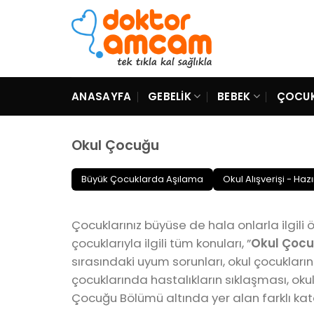
Skip
to
content
ANASAYFA
GEBELIK
BEBEK
ÇOCU
Okul Çocuğu
Büyük Çocuklarda Aşılama
Okul Alışverişi - Hazır
Çocuklarınız büyüse de hala onlarla ilgili 
çocuklarıyla ilgili tüm konuları, ”
Okul Çoc
sırasındaki uyum sorunları, okul çocukları
çocuklarında hastalıkların sıklaşması, ok
Çocuğu Bölümü altında yer alan farklı kat