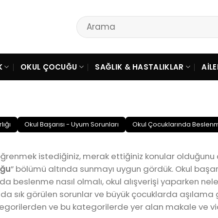
K
OKUL ÇOCUĞU
SAĞLIK & HASTALIKLAR
AIL
lığı
Okul Başarısı - Uyum Sorunları
Okul Çocuklarında Beslen
öğrenmek istediğiniz, merak ettiğiniz konular olduğunu ç
uğu
” bölümü altında sunmayı uygun gördük. Okul başarı
nda beslenme nasıl olmalı, okul alışverişi yaparken nel
ulda sık görülen sorunlar ve büyük çocuklarda aşılama 
egorilerden ve bu kategorilerde yer alan makale ve vid