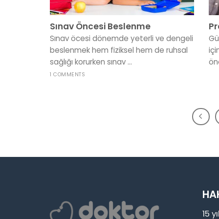
Sınav Öncesi Beslenme
Pr
Sınav öcesi dönemde yeterli ve dengeli
Gü
beslenmek hem fiziksel hem de ruhsal
iç
sağlığı korurken sınav ...
öne
1 COMMENTS
HA
15 y