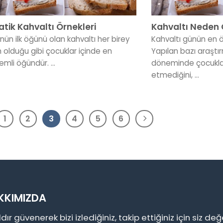
atik Kahvaltı Örnekleri
Kahvaltı Neden 
nün ilk öğünü olan kahvaltı her birey
Kahvaltı günün en 
in olduğu gibi çocuklar içinde en
Yapılan bazı araştı
mli öğündür. ...
döneminde çocuklar
etmediğini, ...
1
2
3
4
5
6
KKIMIZDA
ıldır güvenerek bizi izlediğiniz, takip ettiğiniz için siz değ