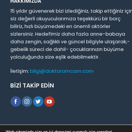
HAKKIMIZDA
15 yıldır güvenerek bizi izlediğiniz, takip ettiğiniz içi
siz değerli okuyucularımıza teşekkürü bir borç
biliriz, hızlı büyümedeki en önemli aktörler
sizlersiniz. Hedefimiz daha fazla anne-babaya
daha zengin, sağlıklı ve güncel bilgiyle ulaşarak,-
gebelik süreci de dahil- çocuklarınızın büyüme
yolculuğunda size eşlik edebilmektir.
İletişim:
bilgi@doktoramcam.com
BİZİ TAKİP EDİN
Hakkımızda
|
Basında Biz
|
Bizimle İletişime Geçin
|
Web sitemizde size en iyi deneyimi sunmak için çerezleri