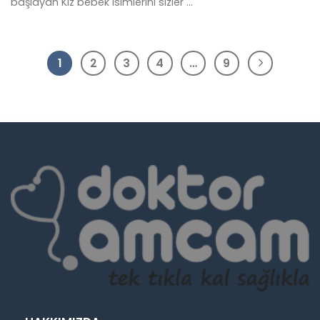
başlayan Kız bebek isimlerini sizler ...
1
2
3
4
…
9