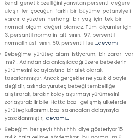
kendi genetik özelliğini yansıtan persentil değere
ulaşır.Her çocuğun farklı bir büyüme potansiyeli
vardır, o yüzden herhangi bir yaş için tek bir
normal ölçüm değeri olamaz. Tüm ölçümler için
3. persantil normalin alt sınırı, 97. persentil
normalin üst sınırı, 50. persentil ise
…devamı
Bebeğime yürüteç alam istiyorum, bir zararı var
mı? …Adından da anlaşılacağı üzere bebeklerin
yürümesini kolaylaştırıcı bir alet olarak
tasarlanmıştır. Ancak gerçekler ne yazık ki böyle
değildir, aslında yürüteç bebeği tembelliğe
alıştırarak, bırakın kolaylaştırmayı yürümesini
zorlaştırabilir bile. Hatta bazı gelişmiş ülkelerde
yürüteç kullanımı, bazı sakıncaları dolayısıyla
yasaklanmıştır,
devamı…
Bebeğim her şeyi ııhhh ııhhh diye gösteriyor 15
aylık hala kelime söylemiyor, bu normal mi?