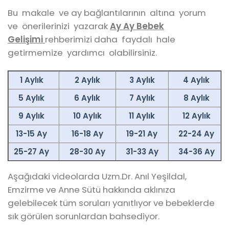
Bu makale ve ay bağlantılarının altına yorum
ve önerilerinizi yazarak
Ay Ay Bebek
Gelişimi
rehberimizi
daha faydalı hale
getirmemize yardımcı olabilirsiniz.
1 Aylık
2 Aylık
3 Aylık
4 Aylık
5 Aylık
6 Aylık
7 Aylık
8 Aylık
9 Aylık
10 Aylık
11 Aylık
12 Aylık
13-15 Ay
16-18 Ay
19-21 Ay
22-24 Ay
25-27 Ay
28-30 Ay
31-33 Ay
34-36 Ay
Aşağıdaki videolarda Uzm.Dr. Anıl Yeşildal,
Emzirme ve Anne Sütü hakkında aklınıza
gelebilecek tüm soruları yanıtlıyor ve bebeklerde
sık görülen sorunlardan bahsediyor.