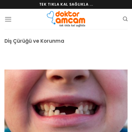
Skip
TEK TIKLA KAL SAĞLIKLA ...
to
content
Diş Çürüğü ve Korunma