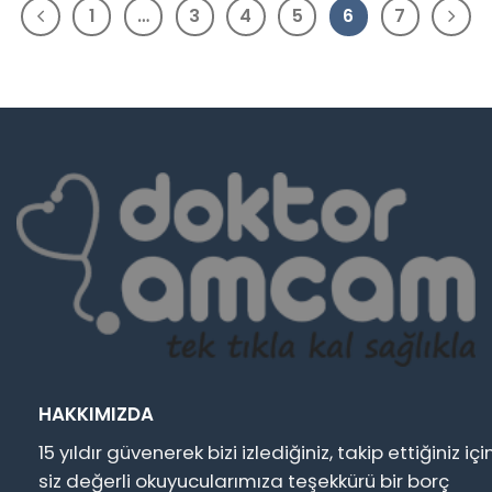
1
…
3
4
5
6
7
HAKKIMIZDA
15 yıldır güvenerek bizi izlediğiniz, takip ettiğiniz içi
siz değerli okuyucularımıza teşekkürü bir borç