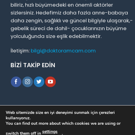
biliriz, hızlı büyümedeki en önemli aktörler
sizlersiniz. Hedefimiz daha fazla anne-babaya
daha zengin, sağlıklı ve güncel bilgiyle ulaşarak,-
gebelik süreci de dahil- çocuklarınızın büyüme
yolculuğunda size eşlik edebilmektir.
İletişim:
bilgi@doktoramcam.com
BİZİ TAKİP EDİN
Hakkımızda
|
Basında Biz
|
Bizimle İletişime Geçin
|
Web sitemizde size en iyi deneyimi sunmak için çerezleri
Soru Cevap
|
Çözüm Ortaklarımız
kullanıyoruz.
You can find out more about which cookies we are using or
settings
Copyrights ©
doktoramcam.com
switch them off in
.