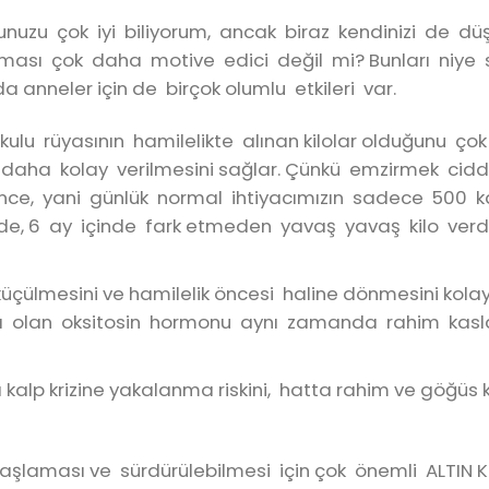
ğunuzu çok iyi biliyorum, ancak biraz kendinizi de d
yapması çok daha motive edici değil mi? Bunları niye
 anneler için de birçok olumlu etkileri var.
lu rüyasının hamilelikte alınan kilolar olduğunu çok 
daha kolay verilmesini sağlar. Çünkü emzirmek ciddi 
dince, yani günlük normal ihtiyacımızın sadece 500 ka
zde, 6 ay içinde fark etmeden yavaş yavaş kilo verdi
lmesini ve hamilelik öncesi haline dönmesini kolayl
ı olan oksitosin hormonu aynı zamanda rahim kasl
 kalp krizine yakalanma riskini, hatta rahim ve göğüs ka
başlaması ve sürdürülebilmesi için çok önemli ALTIN 