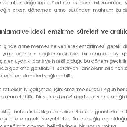
ence altın değerinde . Sadece bunların bilinmemesi
eğin erken dönemde anne sütünden mahrum kaldığı
lama ve İdeal emzirme süreleri ve aralıkl
içinde anne memesine verilerek emzirilmesi gereklidi
 yakınlaşmanın sağlanması tam bir emme olayı g
çin en uyanık-canlı ve istekli olduğu bu dönem geçirili
da gecikme görülebilir. Sezaryenli annelerin bile henü
erini emzirmeleri sağlanabilir.
fleksin iyi çalışması için; emzirme süresi ilk gün her 
ha uzun olabilir. Bir sonraki emzirmede en son emdi
ığı bebek istedikçe olmalıdır. Bu süre genellikle ilk
başı bile emmek isteyebilirler. Bu bebeğin aç oldu
eceğimiz doyma belirtilerinde bir sorun yoksa.