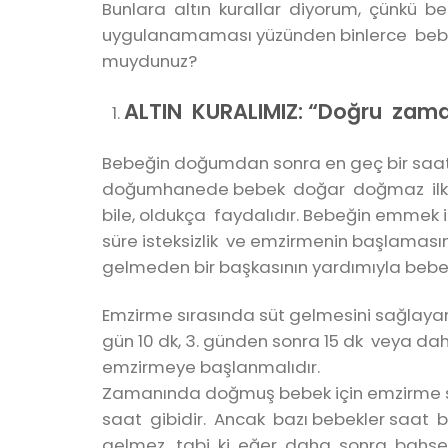
Bunlara altın kurallar diyorum, çünkü b
uygulanamaması yüzünden binlerce beb
muydunuz?
ALTIN KURALIMIZ: “Doğru zaman
Bebeğin doğumdan sonra en geç bir saat 
doğumhanede bebek doğar doğmaz ilk
bile, oldukça faydalıdır. Bebeğin emmek i
süre isteksizlik ve emzirmenin başlamasın
gelmeden bir başkasının yardımıyla bebekl
Emzirme sırasında süt gelmesini sağlayan re
gün 10 dk, 3. günden sonra 15 dk veya da
emzirmeye başlanmalıdır.
Zamanında doğmuş bebek için emzirme sıkl
saat gibidir. Ancak bazı bebekler saat 
gelmez, tabi ki eğer daha sonra bahsed