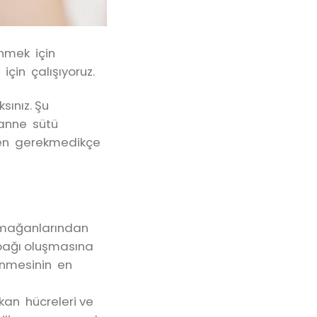
enmek için
için çalışıyoruz.
sınız. Şu
 anne sütü
bben gerekmedikçe
armağanlarından
i bağı oluşmasına
enmesinin en
 kan hücreleri ve