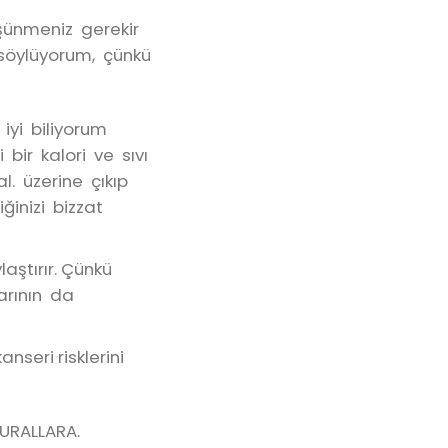
üşünmeniz gerekir
 söylüyorum, çünkü
iyi biliyorum
bir kalori ve sıvı
l. üzerine çıkıp
ğinizi bizzat
aştırır. Çünkü
arının da
nseri risklerini
KURALLARA.