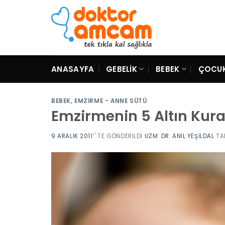
Skip
to
content
ANASAYFA
GEBELIK
BEBEK
ÇOCU
BEBEK
,
EMZIRME - ANNE SÜTÜ
Emzirmenin 5 Altın Kura
9 ARALIK 2011
’' TE GÖNDERILDI
UZM. DR. ANIL YEŞILDAL
TA