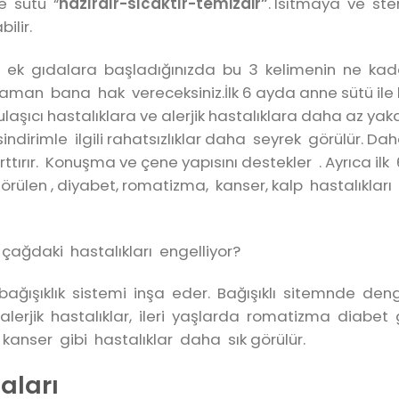
e sütü “
hazırdır-sıcaktır-temizdir”
. Isıtmaya ve ste
ilir.
a ek gıdalara başladığınızda bu 3 kelimenin ne kada
aman bana hak vereceksiniz.İlk 6 ayda anne sütü ile
 bulaşıcı hastalıklara ve alerjik hastalıklara daha az ya
sindirimle ilgili rahatsızlıklar daha seyrek görülür. Dah
ırır. Konuşma ve çene yapısını destekler . Ayrıca il
rülen , diyabet, romatizma, kanser, kalp hastalıkları 
çağdaki hastalıkları engelliyor?
bağışıklık sistemi inşa eder. Bağışıklı sitemnde den
a alerjik hastalıklar, ileri yaşlarda romatizma diabe
 kanser gibi hastalıklar daha sık görülür.
aları