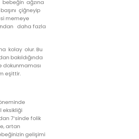
u bebeğin ağzına
başını çiğneyip
nesi memeye
landan daha fazla
ha kolay olur. Bu
dan bakıldığında
meye dokunmaması
eşittir.
 döneminde
eksikliği
an 7’sinde folik
e, artan
beğinizin gelişimi