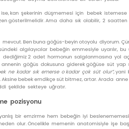
de ise, kan şekerinin düşmemesi için bebek istemese 
gösterilmelidir. Ama daha sık olabilir, 2 saatten
da mevcut. Ben buna göğüs-beyin otoyolu diyorum. Ç
ğsündeki algılayıcılar bebeğin emmesiyle uyarılır, bu 
tin dediğimiz 2 adet hormonun salgılanmasına yol a
la annenin göğüs dokusuna giderek göğüse süt yap 
ek ne kadar sık emerse o kadar çok süt olur”
, yan
ir. Aksine bebek emdikçe süt bitmez, artar. Arada ann
di şekilde sekteye uğratır.
rme pozisyonu
, yanlış bir emzirme hem bebeğin iyi beslenememe
eden olur. Öncelikle memenin anatomisiyle işe baş