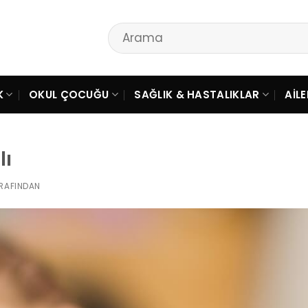
K
OKUL ÇOCUĞU
SAĞLIK & HASTALIKLAR
AIL
lı
RAFINDAN