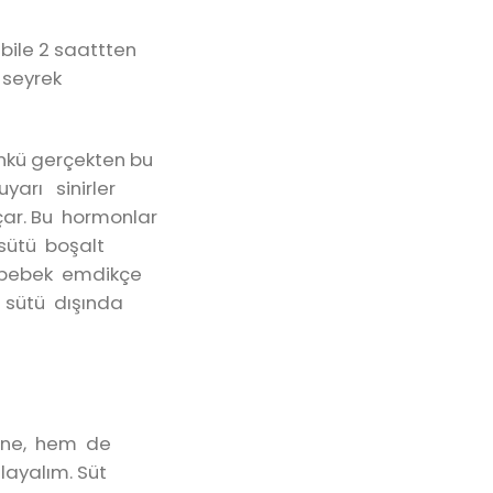
bile 2 saattten
 seyrek
ünkü gerçekten bu
uyarı sinirler
çar. Bu hormonlar
sütü boşalt
i bebek emdikçe
e sütü dışında
sine, hem de
layalım. Süt