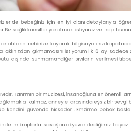
 sizler de bebeğiniz için en iyi olanı detaylarıyla öğr
iz sağlıklı nesiller yaratmak istiyoruz ve hep bunun 
anahtarını cebinize koyarak bilgisayarınızı kapatacak
la aklınızdan çıkmamasını istiyorum İlk 6 ay sadece
ne sütü dışında su-mama-diğer sıvıların verilmesi tı
vıdır, Tanrı’nın bir mucizesi, insanoğluna en önemli 
ni sağlamakla kalmaz, anneyle arasında eşsiz bir sevg
de kendini güvende hisseder . Emzirme bebek besl
 içinde mikroplarla savaşan akyuvar dediğimiz beyaz