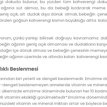
ngi dokuda bulunur, bu yüzden tüm kahverengi dok
 ağzına süt akmaz, bu da bebeği kızdırarak meme 
geniş açık, alt dudak dışa dönük olmalı, bebeğin çe
görülen göğsün kahverengi kısmın büyüklüğü altta ka
iyorum, çünkü yanlışı bilirsek doğruyu kavramamız da
ğin ağzının geniş açık olmaması ve dudakların karşı
alt dudağın içe dönük olması ve bebeğin çenesinin me
in ağzının üzerinde ve altında kalan kahverengi kısım 
lıklı Beslenmesi
aşlarından biri yeterli ve dengeli beslenmedir. Emzirme
li-dengeli beslenemeyen annelerde vitamin ve mineral 
re; ülkemizde emzirme döneminde bulunan her 10 kadınd
e B6 vitamini eksikliği görülmektedir*.Emzirme dönemind
nüzdeki vitamin ve mineral miktarı artar ve böylece be