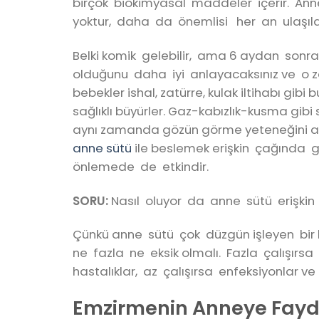
birçok biokimyasal maddeler içerir. Ann
yoktur, daha da önemlisi her an ulaşılab
Belki komik gelebilir, ama 6 aydan sonr
olduğunu daha iyi anlayacaksınız ve o z
bebekler ishal, zatürre, kulak iltihabı gibi
sağlıklı büyürler. Gaz-kabızlık-kusma gibi 
aynı zamanda gözün görme yeteneğini artt
anne sütü
ile beslemek erişkin çağında gö
önlemede de etkindir.
SORU:
Nasıl oluyor da anne sütü erişkin 
Çünkü anne sütü çok düzgün işleyen bir 
ne fazla ne eksik olmalı. Fazla çalışırs
hastalıklar, az çalışırsa enfeksiyonlar ve
Emzirmenin Anneye Fayd