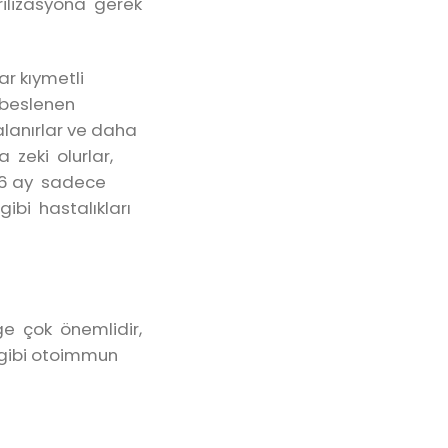
rilizasyona gerek
r kıymetli
 beslenen
kalanırlar ve daha
a zeki olurlar,
k 6 ay sadece
gibi hastalıkları
ge çok önemlidir,
t gibi otoimmun