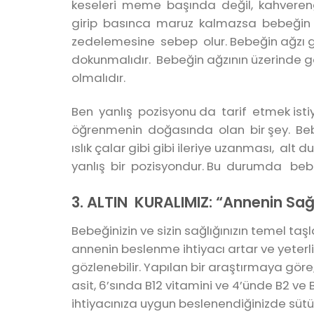
keseleri meme başında değil, kahvere
girip basınca maruz kalmazsa bebeğin
zedelemesine sebep olur. Bebeğin ağzı 
dokunmalıdır. Bebeğin ağzının üzerinde 
olmalıdır.
Ben yanlış pozisyonu da tarif etmek ist
öğrenmenin doğasında olan bir şey. Bebe
ıslık çalar gibi gibi ileriye uzanması, 
yanlış bir pozisyondur. Bu durumda bebeğ
3. ALTIN KURALIMIZ: “Annenin Sağ
Bebeğinizin ve sizin sağlığınızın temel t
annenin beslenme ihtiyacı artar ve yeter
gözlenebilir. Yapılan bir araştırmaya gö
asit, 6’sında B12 vitamini ve 4’ünde B2 v
ihtiyacınıza uygun beslenendiğinizde sütü