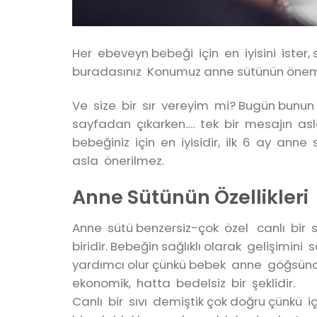
Her ebeveyn bebeği için en iyisini ister,
buradasınız Konumuz anne sütünün önemi. B
Ve size bir sır vereyim mi? Bugün bunun 
sayfadan çıkarken…. tek bir mesajın as
bebeğiniz için en iyisidir, ilk 6 ay an
asla önerilmez.
Anne Sütünün Özellikleri
Anne sütü benzersiz-çok özel canlı bir sı
biridir. Bebeğin sağlıklı olarak gelişimi
yardımcı olur çünkü bebek anne göğsün
ekonomik, hatta bedelsiz bir şeklidir.
Canlı bir sıvı demiştik çok doğru çünkü