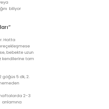
 veya
nı biliyor
arı”
r. Hatta
ereçekleşmese
rse, bebekte uzun
z kendilerine tam
2 göğüs 5 dk, 2.
ği memeden
 haftalarda 2-3
ğu anlamına