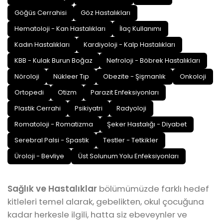
Göğüs Cerrahisi
Göz Hastalıkları
Hematoloji - Kan Hastalıkları
İlaç Kullanımı
Kadın Hastalıkları
Kardiyoloji - Kalp Hastalıkları
KBB - Kulak Burun Boğaz
Nefroloji - Böbrek Hastalıkları
Nöroloji
Nükleer Tıp
Obezite - Şişmanlık
Onkoloji
Ortopedi
Otizm
Parazit Enfeksiyonları
Plastik Cerrahi
Psikiyatri
Radyoloji
Romatoloji - Romatizma
Şeker Hastalığı - Diyabet
Serebral Palsi - Spastik
Testler - Tetkikler
Üroloji - Bevliye
Üst Solunum Yolu Enfeksiyonları
Sağlık ve Hastalıklar
bölümümüzde farklı hedef
kitleleri temel alarak, gebelikten, okul çocuğuna
kadar herkesle ilgili, hatta siz ebeveynler ve