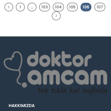
1
…
103
104
105
106
107
HAKKIMIZDA