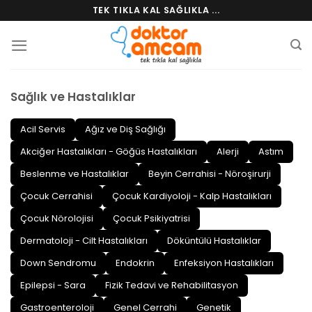
Skip
TEK TIKLA KAL SAĞLIKLA ...
to
content
Sağlık ve Hastalıklar
Acil Servis
Ağız ve Diş Sağlığı
Akciğer Hastalıkları - Göğüs Hastalıkları
Alerji
Astım
Beslenme ve Hastalıklar
Beyin Cerrahisi - Nöroşirurji
Çocuk Cerrahisi
Çocuk Kardiyoloji - Kalp Hastalıkları
Çocuk Nörolojisi
Çocuk Psikiyatrisi
Dermatoloji - Cilt Hastalıkları
Döküntülü Hastalıklar
Down Sendromu
Endokrin
Enfeksiyon Hastalıkları
Epilepsi - Sara
Fizik Tedavi ve Rehabilitasyon
Gastroenteroloji
Genel Cerrahi
Genetik