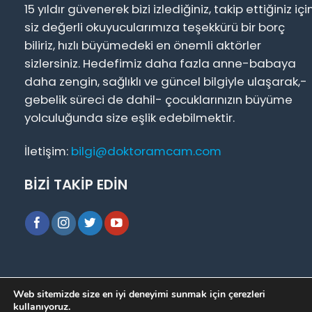
15 yıldır güvenerek bizi izlediğiniz, takip ettiğiniz içi
siz değerli okuyucularımıza teşekkürü bir borç
biliriz, hızlı büyümedeki en önemli aktörler
sizlersiniz. Hedefimiz daha fazla anne-babaya
daha zengin, sağlıklı ve güncel bilgiyle ulaşarak,-
gebelik süreci de dahil- çocuklarınızın büyüme
yolculuğunda size eşlik edebilmektir.
İletişim:
bilgi@doktoramcam.com
BİZİ TAKİP EDİN
Hakkımızda
|
Basında Biz
|
Bizimle İletişime Geçin
|
Web sitemizde size en iyi deneyimi sunmak için çerezleri
Soru Cevap
|
Çözüm Ortaklarımız
kullanıyoruz.