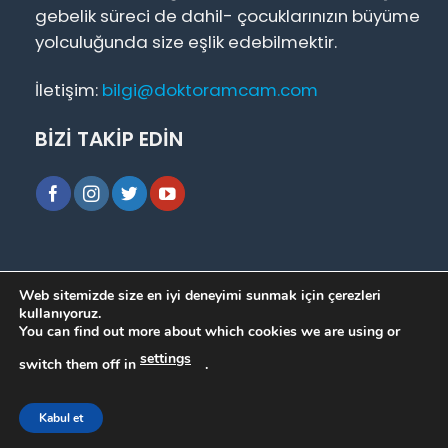
gebelik süreci de dahil- çocuklarınızın büyüme
yolculuğunda size eşlik edebilmektir.
İletişim:
bilgi@doktoramcam.com
BİZİ TAKİP EDİN
Hakkımızda
|
Basında Biz
|
Bizimle İletişime Geçin
|
Web sitemizde size en iyi deneyimi sunmak için çerezleri
Soru Cevap
|
Çözüm Ortaklarımız
kullanıyoruz.
You can find out more about which cookies we are using or
settings
Copyrights ©
doktoramcam.com
switch them off in
.
Kabul et