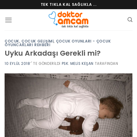
Skip
TEK TIKLA KAL SAĞLIKLA ...
to
content
ÇOCUK
,
ÇOCUK GELIŞIMI
,
ÇOCUK OYUNLARI - ÇOCUK
OYUNCAKLARI REHBERI
Uyku Arkadaşı Gerekli mi?
10 EYLÜL 2018
’' TE GÖNDERILDI
PSK. MELIS KEŞAN
TARAFINDAN