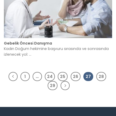
Gebelik Öncesi Danışma
Kadın Doğum hekimine başvuru sırasında ve sonrasında
izlenecek yol: ...
1
…
24
25
26
27
28
29