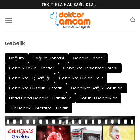
Skip
TEK TIKLA KAL SAĞLIKLA ...
to
content
Gebelik
Doğum
Doğum Sonrası
Gebelik Öncesi
Gebelik Takibi -Testler
Gebelikte Beslenme Listesi
Gebelikte Diş Sağlığı
Gebelikte Güvenli mi?
Gebelikte Güzellik - Estetik
Gebelikte Sağlık Sorunları
Hafta Hafta Gebelik - Hamilelik
Sorunlu Gebelikler
Tüp Bebek - İnfertilite - Kısırlık